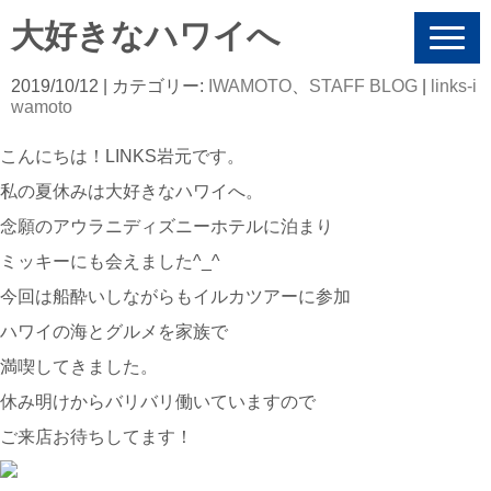
大好きなハワイへ
N
a
v
2019/10/12
| カテゴリー:
IWAMOTO
、
STAFF BLOG
|
links-i
i
wamoto
g
a
こんにちは！LINKS岩元です。
t
i
私の夏休みは大好きなハワイへ。
o
n
念願のアウラニディズニーホテルに泊まり
ミッキーにも会えました^_^
今回は船酔いしながらもイルカツアーに参加
ハワイの海とグルメを家族で
満喫してきました。
休み明けからバリバリ働いていますので
ご来店お待ちしてます！