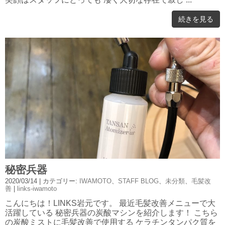
続きを見る
秘密兵器
2020/03/14
| カテゴリー:
IWAMOTO
、
STAFF BLOG
、
未分類
、
毛髪改
善
|
links-iwamoto
こんにちは！LINKS岩元です。 最近毛髪改善メニューで大
活躍している 秘密兵器の炭酸マシンを紹介します！ こちら
の炭酸ミストに毛髪改善で使用する ケラチンタンパク質を