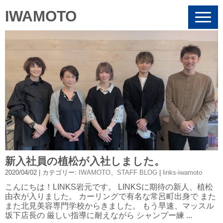
IWAMOTO
N
a
v
i
g
a
t
i
o
n
新入社員の植松が入社しました。
2020/04/02
| カテゴリー:
IWAMOTO
、
STAFF BLOG
|
links-iwamoto
こんにちは！LINKS岩元です。 LINKSに期待の新人、植松
由衣が入りました。 カーリングで有名な常呂町出身で また
また北見美容専門学校からきました。 もう早速、マッスル
坂下店長の 厳しい指導に耐えながら シャンプー練 ...