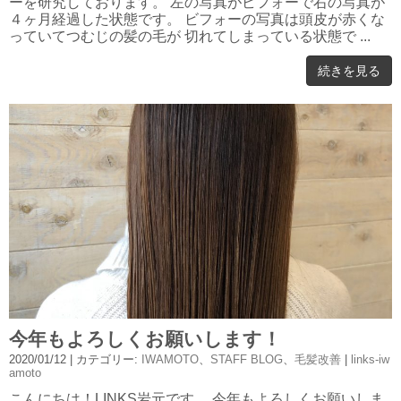
ーを研究しております。 左の写真がビフォーで右の写真が
４ヶ月経過した状態です。 ビフォーの写真は頭皮が赤くな
っていてつむじの髪の毛が 切れてしまっている状態で ...
続きを見る
今年もよろしくお願いします！
2020/01/12
| カテゴリー:
IWAMOTO
、
STAFF BLOG
、
毛髪改善
|
links-iw
amoto
こんにちは！LINKS岩元です。 今年もよろしくお願いしま