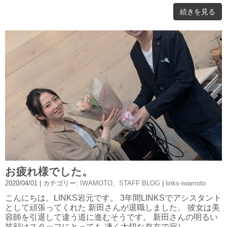
続きを見る
お疲れ様でした。
2020/04/01
| カテゴリー:
IWAMOTO
、
STAFF BLOG
|
links-iwamoto
こんにちは。LINKS岩元です。 3年間LINKSでアシスタント
として頑張ってくれた 新田さんが退職しました。 彼女は美
容師を引退して違う道に進むそうです。 新田さんの明るい
笑顔はスタッフにとっても 凄く大切な存在で寂し ...