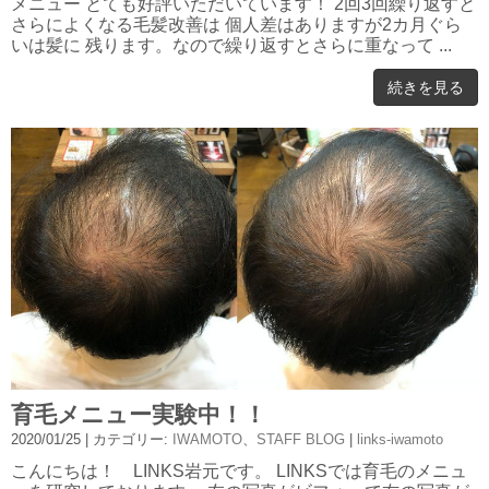
メニュー とても好評いただいています！ 2回3回繰り返すと
さらによくなる毛髪改善は 個人差はありますが2カ月ぐら
いは髪に 残ります。なので繰り返すとさらに重なって ...
続きを見る
育毛メニュー実験中！！
2020/01/25
| カテゴリー:
IWAMOTO
、
STAFF BLOG
|
links-iwamoto
こんにちは！ LINKS岩元です。 LINKSでは育毛のメニュ