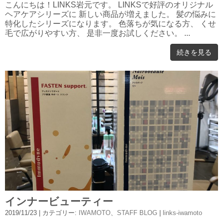
こんにちは！LINKS岩元です。 LINKSで好評のオリジナル
ヘアケアシリーズに 新しい商品が増えました。 髪の悩みに
特化したシリーズになります。 色落ちが気になる方、 くせ
毛で広がりやすい方、 是非一度お試しください。 ...
続きを見る
インナービューティー
2019/11/23
| カテゴリー:
IWAMOTO
、
STAFF BLOG
|
links-iwamoto