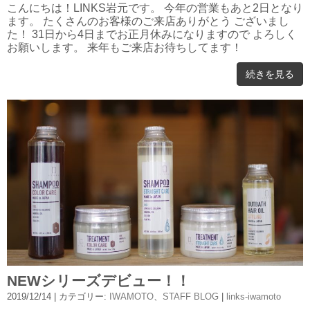
こんにちは！LINKS岩元です。 今年の営業もあと2日となり
ます。 たくさんのお客様のご来店ありがとう ございまし
た！ 31日から4日までお正月休みになりますので よろしく
お願いします。 来年もご来店お待ちしてます！
続きを見る
NEWシリーズデビュー！！
2019/12/14
| カテゴリー:
IWAMOTO
、
STAFF BLOG
|
links-iwamoto