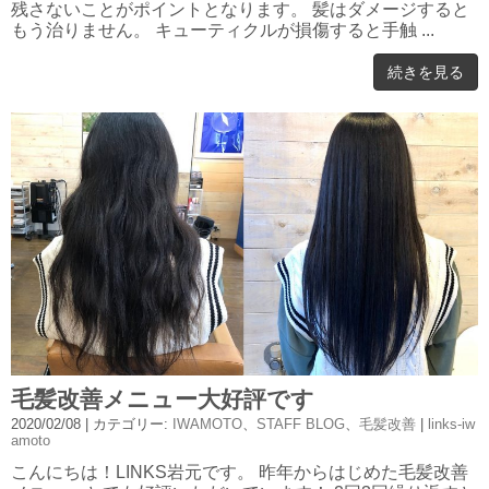
残さないことがポイントとなります。 髪はダメージすると
もう治りません。 キューティクルが損傷すると手触 ...
続きを見る
毛髪改善メニュー大好評です
2020/02/08
| カテゴリー:
IWAMOTO
、
STAFF BLOG
、
毛髪改善
|
links-iw
amoto
こんにちは！LINKS岩元です。 昨年からはじめた毛髪改善