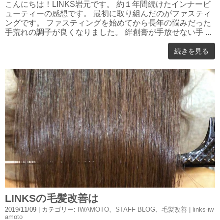
こんにちは！LINKS岩元です。 約１年間続けたインナービ
ューティーの感想です。 最初に取り組んだのがファスティ
ングです。 ファスティングを始めてから長年の悩みだった
手荒れの調子が良くなりました。 絆創膏が手放せない手 ...
続きを見る
LINKSの毛髪改善は
2019/11/09
| カテゴリー:
IWAMOTO
、
STAFF BLOG
、
毛髪改善
|
links-iw
amoto