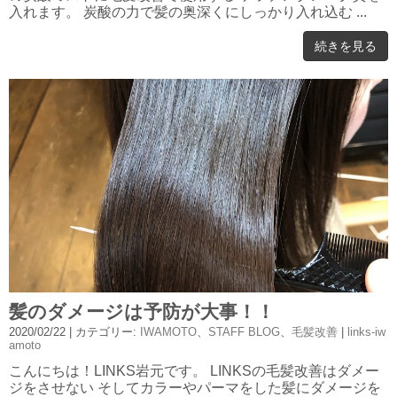
入れます。 炭酸の力で髪の奥深くにしっかり入れ込む ...
続きを見る
髪のダメージは予防が大事！！
2020/02/22
| カテゴリー:
IWAMOTO
、
STAFF BLOG
、
毛髪改善
|
links-iw
amoto
こんにちは！LINKS岩元です。 LINKSの毛髪改善はダメー
ジをさせない そしてカラーやパーマをした髪にダメージを