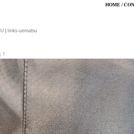
HOME
/
CO
SU
|
links-uematsu
た！