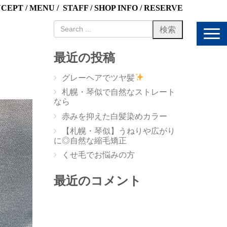
NCEPT
/
MENU
/
STAFF
/
SHOP INFO
/
RESERVE
N
a
v
最近の投稿
i
g
グレーヘアでツヤ髪
a
t
札幌・琴似で自然なストレート
i
なら
o
赤みを抑えた白髪染めカラー
n
【札幌・琴似】うねりや広がり
に◎自然な縮毛矯正
くせ毛でお悩みの方
最近のコメント