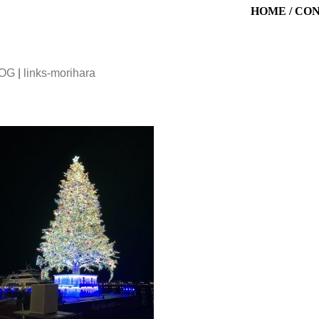
HOME
/
CO
LOG
|
links-morihara