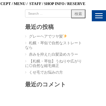
NCEPT
/
MENU
/
STAFF
/
SHOP INFO
/
RESERVE
N
a
v
最近の投稿
i
g
グレーヘアでツヤ髪
a
t
札幌・琴似で自然なストレート
i
なら
o
赤みを抑えた白髪染めカラー
n
【札幌・琴似】うねりや広がり
に◎自然な縮毛矯正
くせ毛でお悩みの方
最近のコメント