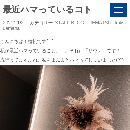
最近ハマっているコト
N
a
v
2021/11/21
| カテゴリー:
STAFF BLOG
、
UEMATSU
|
links-
i
uematsu
g
a
こんにちは！植松です^_^
t
i
私が最近ハマっていること。。。それは「サウナ」です！
o
n
流行ってますよね。私もまんまとハマってしまいました(^^)