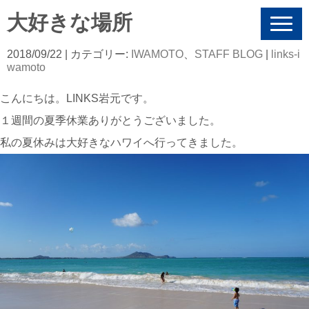
大好きな場所
N
a
v
2018/09/22
| カテゴリー:
IWAMOTO
、
STAFF BLOG
|
links-i
i
wamoto
g
a
こんにちは。LINKS岩元です。
t
i
１週間の夏季休業ありがとうございました。
o
n
私の夏休みは大好きなハワイへ行ってきました。