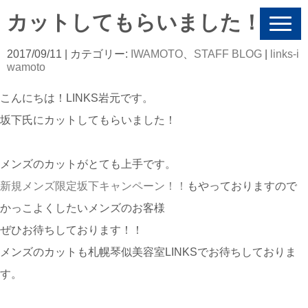
カットしてもらいました！
N
a
v
2017/09/11
| カテゴリー:
IWAMOTO
、
STAFF BLOG
|
links-i
i
wamoto
g
a
こんにちは！LINKS岩元です。
t
i
坂下氏にカットしてもらいました！
o
n
メンズのカットがとても上手です。
新規メンズ限定坂下キャンペーン！！
もやっておりますので
かっこよくしたいメンズのお客様
ぜひお待ちしております！！
メンズのカットも札幌琴似美容室LINKSでお待ちしておりま
す。