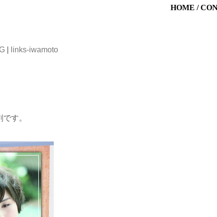
HOME
/
CO
OG
|
links-iwamoto
剤です。