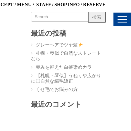
NCEPT
/
MENU
/
STAFF
/
SHOP INFO
/
RESERVE
N
a
v
最近の投稿
i
g
グレーヘアでツヤ髪
a
t
札幌・琴似で自然なストレート
i
なら
o
赤みを抑えた白髪染めカラー
n
【札幌・琴似】うねりや広がり
に◎自然な縮毛矯正
くせ毛でお悩みの方
最近のコメント