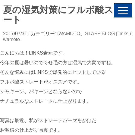
夏の湿気対策にフルボ酸ストレ
N
a
ート
v
i
g
2017/07/31
| カテゴリー:
IWAMOTO
、
STAFF BLOG
|
links-i
a
wamoto
t
i
こんにちは！LINKS岩元です。
o
n
今年の夏は暑いのでくせ毛の方は湿気で大変ですね。
そんな悩みにはLINKSで爆発的にヒットしている
フルボ酸ストレートがオススメです。
シャキーン、パキーンとならないので
ナチュラルなストレートに仕上がります。
写真は最近、私がストレートパーマをかけた
お客様の仕上がり写真です。