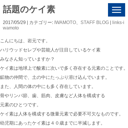
話題のケイ素
N
a
v
2017/05/29
| カテゴリー:
IWAMOTO
、
STAFF BLOG
|
links-i
i
wamoto
g
a
こんにちは、岩元です。
t
i
ハリウッドセレブや芸能人が注目しているケイ素
o
n
みなさん知っていますか？
ケイ素は地球上で酸素に次いで多く存在する元素のことです。
鉱物の仲間で、土の中にたっぷり溶け込んでいます。
また、人間の体の中にも多く存在しています。
骨やリンパ節、歯、筋肉、皮膚など人体を構成する
元素のひとつです。
ケイ素は人体を構成する微量元素で必要不可欠なものです。
幼児期にあったケイ素は４０歳までに半減します。