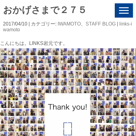
おかげさまで２７５
N
a
v
2017/04/10
| カテゴリー:
IWAMOTO
、
STAFF BLOG
|
links-i
i
wamoto
g
a
こんにちは。LINKS岩元です。
t
i
o
n