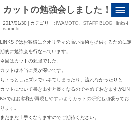
カットの勉強会しました！
N
a
v
2017/01/30
| カテゴリー:
IWAMOTO
、
STAFF BLOG
|
links-i
i
wamoto
g
a
LINKSではお客様にクオリティの高い技術を提供するために定
t
i
期的に勉強会を行なっています。
o
n
今回はカットの勉強でした。
カットは本当に奥が深いです。
ちょっとしたズレでハネてしまったり、流れなかったりと…
カットについて書き出すと長くなるのでやめておきますがLIN
KSではお客様が再現しやすいようカットの研究も頑張ってお
ります。
まだまだ上手くなりますのでご期待ください。