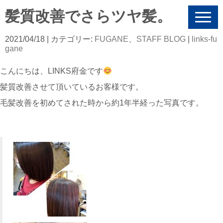
髪質改善でさらツヤ髪。
N
a
v
2021/04/18
| カテゴリー:
FUGANE
、
STAFF BLOG
|
links-fu
i
gane
g
a
こんにちは、LINKS府金です
t
i
髪質改善させて頂いているお客様です。
o
n
毛髪改善を初めてされた時から約1年半経った写真です。