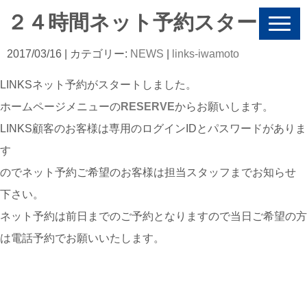
２４時間ネット予約スタート
N
a
v
2017/03/16
| カテゴリー:
NEWS
|
links-iwamoto
i
g
LINKSネット予約がスタートしました。
a
t
ホームページメニューの
RESERVE
からお願いします。
i
o
LINKS顧客のお客様は専用のログインIDとパスワードがありま
n
す
のでネット予約ご希望のお客様は担当スタッフまでお知らせ
下さい。
ネット予約は前日までのご予約となりますので当日ご希望の方
は電話予約でお願いいたします。