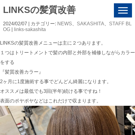
LINKSの髪質改善
N
a
v
2024/02/07
| カテゴリー:
NEWS
、
SAKASHITA
、
STAFF BL
i
OG
|
links-sakashita
g
a
LINKSの髪質改善メニューは主に２つあります。
t
i
１つはトリートメントで髪の内部と外部を補修しながらカラー
o
n
をする
『髪質改善カラー』
2ヶ月に1度施術する事でどんどん綺麗になります。
オススメは最低でも3回(半年)続ける事ですね！
表面のポヤポヤなどはこれだけで収まります。