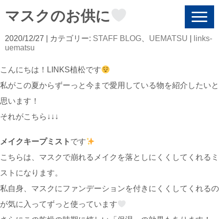
マスクのお供に
N
a
v
2020/12/27
| カテゴリー:
STAFF BLOG
、
UEMATSU
|
links-
i
uematsu
g
a
こんにちは！LINKS植松です
t
i
私がこの夏からずーっと今まで愛用している物を紹介したいと
o
n
思います！
それがこちら↓↓↓
メイクキープミスト
です
こちらは、マスクで崩れるメイクを落としにくくしてくれるミ
ストになります。
私自身、マスクにファンデーションを付きにくくしてくれるの
が気に入ってずっと使っています