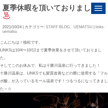
夏季休暇を頂いておりました
N
a
v
i
g
2021/10/24
| カテゴリー:
STAFF BLOG
、
UEMATSU
|
links-
a
uematsu
t
i
こんにちは！植松です。
o
n
LINKSは10/4〜10/12まで夏季休業をさせて頂いておりまし
た。
そしてこのお休みで、私は十勝川温泉に行ってきました！
十勝川温泉は、LINKSでも髪質改善などの際に使用する「フル
ボ酸」が入っているモール温泉です！つるつるになってきまし
た～☆