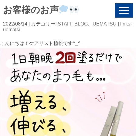
お客様のお声
N
a
v
2022/08/14
| カテゴリー:
STAFF BLOG
、
UEMATSU
|
links-
i
uematsu
g
a
こんにちは！ケアリスト植松です^_^
t
i
o
n