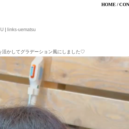
HOME
/
CO
SU
|
links-uematsu
を活かしてグラデーション風にしました♡