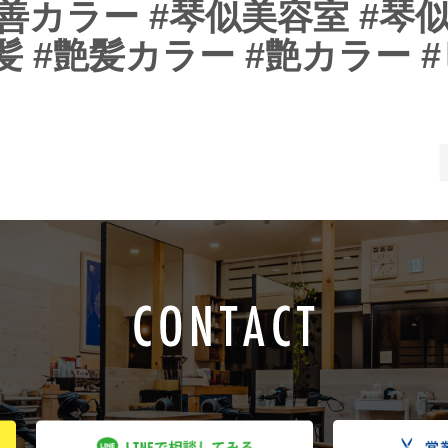
カラー #琴似美容室 #琴似
髪 #艶髪カラー #艶カラー 