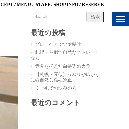
NCEPT
/
MENU
/
STAFF
/
SHOP INFO
/
RESERVE
N
a
v
最近の投稿
i
g
グレーヘアでツヤ髪
a
t
札幌・琴似で自然なストレート
i
なら
o
赤みを抑えた白髪染めカラー
n
【札幌・琴似】うねりや広がり
に◎自然な縮毛矯正
くせ毛でお悩みの方
最近のコメント