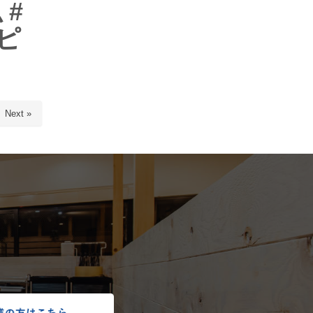
 #
#ピ
Next »