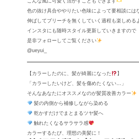
こんな風に可愛く活かすこともできます
色の抜け具合ややりたい色味によって要相談には
伸ばしてブリーチを無くしていく過程も楽しめる
インスタにも随時スタイル更新していきますので
是非フォローしてご覧ください
@ueyui_
【カラーしたのに、髪が綺麗になった
】
「カラーしたいけど、髪を傷めたくない…」
そんなあなたにオススメなのが髪質改善カラー
髪の内側から補修しながら染める
乾かすだけでまとまるツヤ髪へ
触れたくなるサラサラ感
カラーするたび、理想の美髪に！