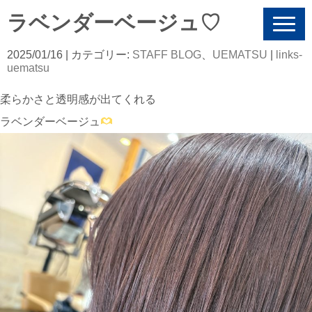
ラベンダーベージュ♡
N
a
v
2025/01/16
| カテゴリー:
STAFF BLOG
、
UEMATSU
|
links-
i
uematsu
g
a
柔らかさと透明感が出てくれる
t
i
ラベンダーベージュ
o
n