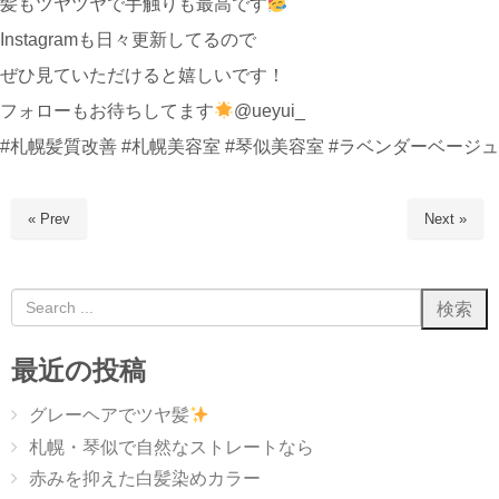
髪もツヤツヤで手触りも最高です
Instagramも日々更新してるので
ぜひ見ていただけると嬉しいです！
フォローもお待ちしてます
@ueyui_
#札幌髪質改善 #札幌美容室 #琴似美容室 #ラベンダーベージュ
« Prev
Next »
最近の投稿
グレーヘアでツヤ髪
札幌・琴似で自然なストレートなら
赤みを抑えた白髪染めカラー