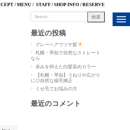
NCEPT
/
MENU
/
STAFF
/
SHOP INFO
/
RESERVE
N
a
v
最近の投稿
i
g
グレーヘアでツヤ髪
a
t
札幌・琴似で自然なストレート
i
なら
o
赤みを抑えた白髪染めカラー
n
【札幌・琴似】うねりや広がり
に◎自然な縮毛矯正
くせ毛でお悩みの方
最近のコメント