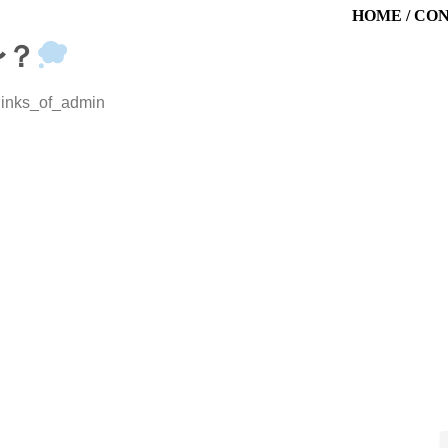
HOME
/
CO
〜？
links_of_admin