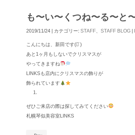
も〜い〜くつね〜る〜と
2019/11/24
| カテゴリー:
STAFF
、
STAFF BLOG
|
こんにちは、新田です
‪‪(ᯅ̈ )
あと
1
ヶ月もしないでクリスマスが
やってきますね
LINKS
も店内にクリスマスの飾りが
飾られています
ぜひご来店の際は探してみてください
札幌琴似美容室
LINKS