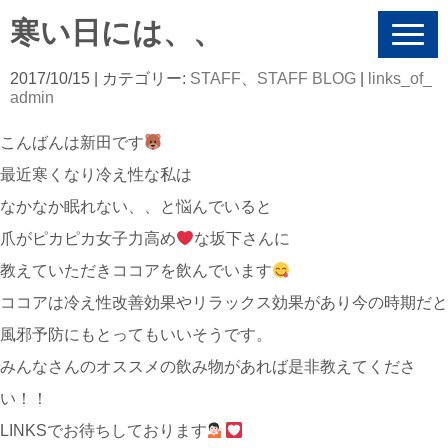
寒い日には、、
N
a
v
2017/10/15
| カテゴリー:
STAFF
、
STAFF BLOG
|
links_of_
i
admin
g
a
こんばんは新田です
t
i
最近寒くなり冷え性な私は
o
n
なかなか眠れない、、と悩んでいると
爪がピカピカ女子力高め
な坂下さんに
教えていただきココアを飲んでいます
ココアは冷え性改善効果やリラックス効果があり今の時期だと
風邪予防にもとってもいいそうです。
みんなさんのオススメの飲み物があれば是非教えてくださ
い！！
LINKSでお待ちしております