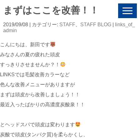
まずはここを改善！！
N
a
v
2019/09/08
| カテゴリー:
STAFF
、
STAFF BLOG
|
links_of_
i
admin
g
a
こんにちは、新田です
t
i
みなさんの夏の疲れた頭皮
o
n
すっきりさせませんか？！
LINKSでは毛髪改善カラーなど
色んな改善メニューがありますが
まずは頭皮から改善しましょう！！
最近入ったばかりの高濃度炭酸泉！！
とヘッドスパで頭皮は変わります
炭酸で頭皮(タンパク質)を柔らかくし、