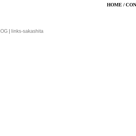
HOME
/
CO
LOG
|
links-sakashita