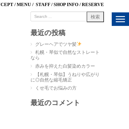
NCEPT
/
MENU
/
STAFF
/
SHOP INFO
/
RESERVE
N
a
v
最近の投稿
i
g
グレーヘアでツヤ髪
a
t
札幌・琴似で自然なストレート
i
なら
o
赤みを抑えた白髪染めカラー
n
【札幌・琴似】うねりや広がり
に◎自然な縮毛矯正
くせ毛でお悩みの方
最近のコメント