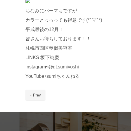
ちなみにパーマもですが
カラーとっっっても得意です(*ﾟ▽ﾟ*)
平成最後の12月！
皆さんお待ちしております！！
札幌市西区琴似美容室
LINKS 坂下純慶
Instagram⇨@gt.sumiyoshi
YouTube⇨sumiちゃんねる
« Prev