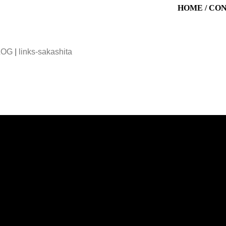
HOME
/
CO
LOG
|
links-sakashita