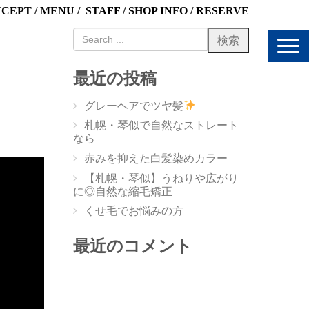
NCEPT
/
MENU
/
STAFF
/
SHOP INFO
/
RESERVE
N
a
v
最近の投稿
i
g
グレーヘアでツヤ髪
a
t
札幌・琴似で自然なストレート
i
なら
o
赤みを抑えた白髪染めカラー
n
【札幌・琴似】うねりや広がり
に◎自然な縮毛矯正
くせ毛でお悩みの方
最近のコメント