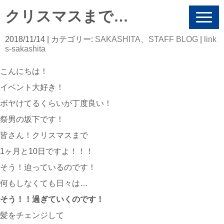
クリスマスまで…
N
a
v
2018/11/14
| カテゴリー:
SAKASHITA
、
STAFF BLOG
|
link
i
s-sakashita
g
a
こんにちは！
t
i
イベント大好き！
o
n
ボヤけてるくらいが丁度良い！
祭男の坂下です！
皆さん！クリスマスまで
1ヶ月と10日ですよ！！！
そう！迫っているのです！
何もしなくても日々は…
そう！！過ぎていくのです！
髪をチェンジして