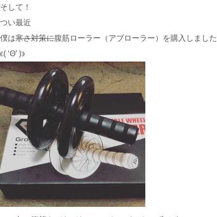
そして！
つい最近
僕は
寒さ対策に
腹筋ローラー（アブローラー）を購入しました
ϵ( ‘Θ’ )϶