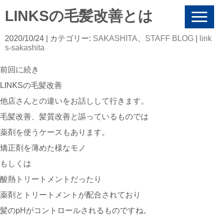
LINKSの毛髪改善とは
N
a
v
2020/10/24
| カテゴリー:
SAKASHITA
、
STAFF BLOG
|
link
i
s-sakashita
g
a
前回に続き
t
i
LINKSの毛髪改善
o
n
他店さんとの違いをお話しして行きます。
毛髪改善、髪質改善と謳っているものでは
薬剤を使うケースもあります。
矯正剤を薄めた様なモノ
もしくは
酸熱トリートメントだったり
薬剤とトリートメントが配合されており
髪のpHがコントロールされるものですね。