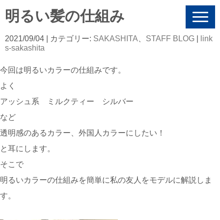
明るい髪の仕組み
N
a
v
2021/09/04
| カテゴリー:
SAKASHITA
、
STAFF BLOG
|
link
i
s-sakashita
g
a
今回は明るいカラーの仕組みです。
t
i
よく
o
n
アッシュ系 ミルクティー シルバー
など
透明感のあるカラー、外国人カラーにしたい！
と耳にします。
そこで
明るいカラーの仕組みを簡単に私の友人をモデルに解説しま
す。