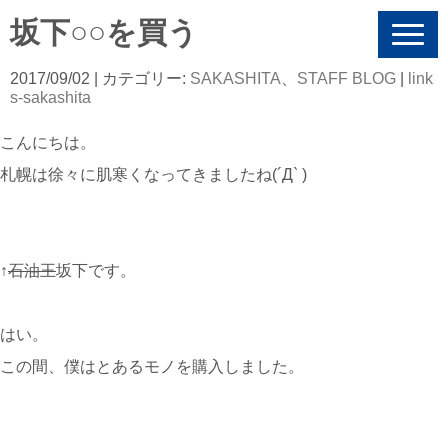
坂下○○を買う
N
a
v
2017/09/02
| カテゴリー:
SAKASHITA
、
STAFF BLOG
|
link
i
s-sakashita
g
a
こんにちは。
t
i
札幌は徐々に肌寒くなってきましたね(´Д` )
o
n
↑
石油王
坂下です。
はい。
この間、僕はとあるモノを購入しました。