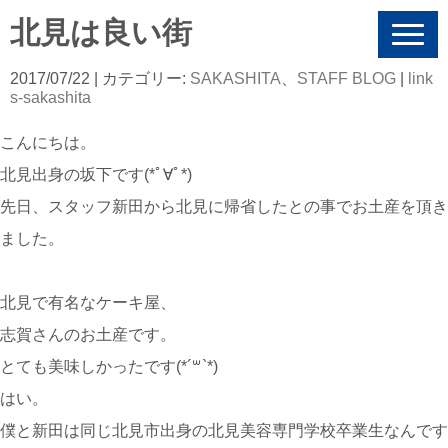
北見は良い街
N
a
v
2017/07/22
| カテゴリー:
SAKASHITA
、
STAFF BLOG
|
link
i
s-sakashita
g
a
こんにちは。
t
i
北見出身の坂下です(*ﾟ∀ﾟ*)
o
n
先日、スタッフ新田から北見に帰省したとの事でお土産を頂き
ました。
北見で有名なケーキ屋、
志賀さんのお土産です。
とても美味しかったです(*´꒳`*)
はい。
僕と新田は同じ北見市出身の北見美容専門学校卒業生なんです