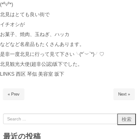
(*⁰▿⁰*)
北見はとても良い街で
イチオシが
お菓子、焼肉、玉ねぎ、ハッカ
などなど名産品もたくさんあります。
是非一度北見に行って見て下さい╰(*´︶`*)╯♡
北見観光大使(超非公認)坂下でした。
LINKS 西区 琴似 美容室 坂下
« Prev
Next »
最近の投稿