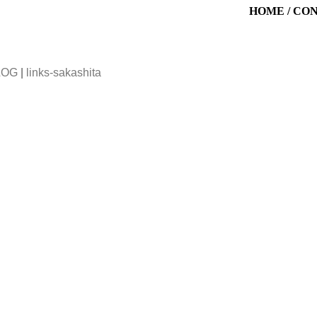
HOME
/
CO
LOG
|
links-sakashita