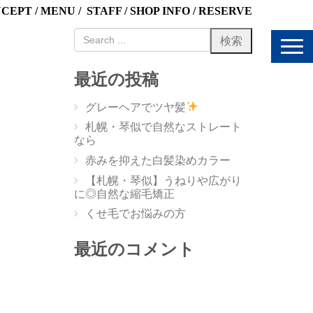
NCEPT
/
MENU
/
STAFF
/
SHOP INFO
/
RESERVE
N
a
v
最近の投稿
i
g
グレーヘアでツヤ髪
a
t
札幌・琴似で自然なストレート
i
なら
o
赤みを抑えた白髪染めカラー
n
【札幌・琴似】うねりや広がり
に◎自然な縮毛矯正
くせ毛でお悩みの方
最近のコメント