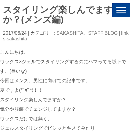
スタイリング楽しんでます
N
a
か？(メンズ編)
v
i
g
2017/06/24
| カテゴリー:
SAKASHITA
、
STAFF BLOG
|
link
a
s-sakashita
t
i
こんにちは。
o
n
ワックス×ジェルでスタイリングするのにハマってる坂下で
す。(長いな)
今回はメンズ。男性に向けての記事です。
夏ですよ(*ﾟ∀ﾟ*)！！
スタイリング楽しんでますか？
気分や服装でチェンジしてますか？
ワックスだけでは無く、
ジェルスタイリングでビシッとキメてみたり