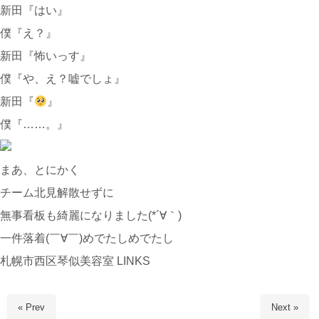
新田『はい』
僕『え？』
新田『怖いっす』
僕『や、え？嘘でしょ』
新田『
』
僕『……。』
まあ、とにかく
チーム北見解散せずに
無事看板も綺麗になりました(*´∀｀)
一件落着(￣∀￣)めでたしめでたし
札幌市西区琴似美容室 LINKS
« Prev
Next »