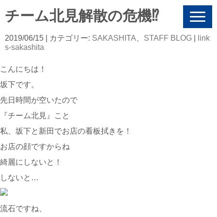
チーム北見解散の危機⁉︎
N
a
v
2019/06/15
| カテゴリー:
SAKASHITA
、
STAFF BLOG
|
link
i
s-sakashita
g
a
こんにちは！
t
i
坂下です。
o
n
先日時間が空いたので
『チーム北見』こと
私、坂下と新田でお店の看板拭きを！
お店の顔ですからね
綺麗にしないと！
しないと…
流石ですね、