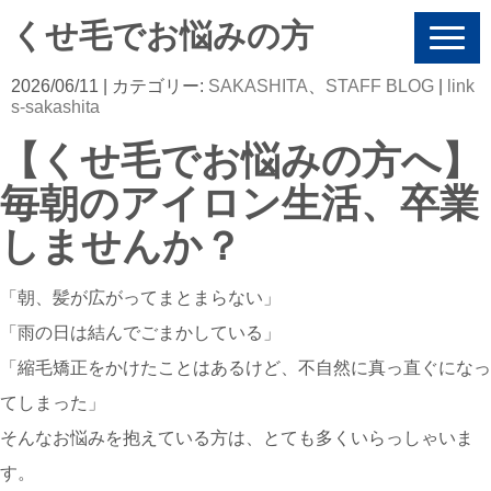
くせ毛でお悩みの方
N
a
v
2026/06/11
| カテゴリー:
SAKASHITA
、
STAFF BLOG
|
link
i
s-sakashita
g
a
【くせ毛でお悩みの方へ】
t
i
毎朝のアイロン生活、卒業
o
n
しませんか？
「朝、髪が広がってまとまらない」
「雨の日は結んでごまかしている」
「縮毛矯正をかけたことはあるけど、不自然に真っ直ぐになっ
てしまった」
そんなお悩みを抱えている方は、とても多くいらっしゃいま
す。