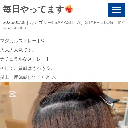
毎日やってます
N
a
v
2025/05/09
| カテゴリー:
SAKASHITA
、
STAFF BLOG
|
link
i
s-sakashita
g
a
マジカルストレートΩ
t
i
大大大人気です。
o
n
ナチュラルなストレート
そして、質感はうるうる。
是非一度体感してください。