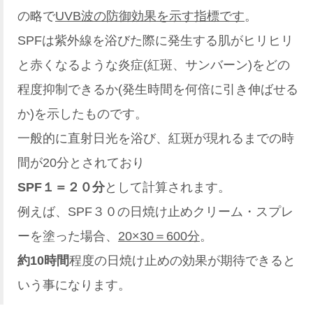
の略で
UVB波の防御効果を示す指標です
。
SPFは紫外線を浴びた際に発生する肌がヒリヒリ
と赤くなるような炎症(紅斑、サンバーン)をどの
程度抑制できるか(発生時間を何倍に引き伸ばせる
か)を示したものです。
一般的に直射日光を浴び、紅斑が現れるまでの時
間が20分とされており
SPF１＝２０分
として計算されます。
例えば、SPF３０の日焼け止めクリーム・スプレ
ーを塗った場合、
20×30＝600分
。
約10時間
程度の日焼け止めの効果が期待できると
いう事になります。