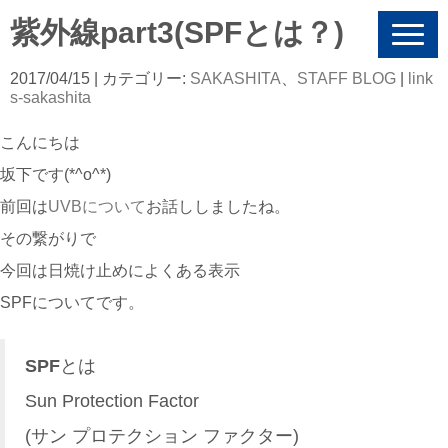
紫外線part3(SPFとは？)
N
a
v
2017/04/15
| カテゴリー:
SAKASHITA
、
STAFF BLOG
|
link
i
s-sakashita
g
a
こんにちは
t
i
坂下です(*^o^*)
o
n
前回は
UVBについて
お話ししましたね。
その繋がりで
今回は日焼け止めによくある表示
SPFについてです。
SPF
とは
Sun Protection Factor
(サン プロテクション ファクター)