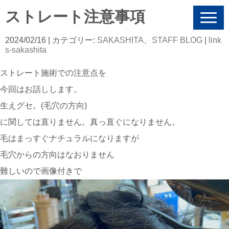
ストレート注意事項
N
a
v
2024/02/16
| カテゴリー:
SAKASHITA
、
STAFF BLOG
|
link
i
s-sakashita
g
a
ストレート施術での注意点を
t
i
今回はお話しします。
o
n
生えグセ。(毛穴の方向)
に関しては直りません。真っ直ぐになりません。
毛はまっすぐナチュラルになりますが
毛穴からの方向はなおりません
難しいので画像付きで