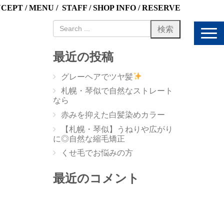
NCEPT
/
MENU
/
STAFF
/
SHOP INFO
/
RESERVE
N
a
v
最近の投稿
i
g
グレーヘアでツヤ髪
a
t
札幌・琴似で自然なストレート
i
なら
o
赤みを抑えた白髪染めカラー
n
【札幌・琴似】うねりや広がり
に◎自然な縮毛矯正
くせ毛でお悩みの方
最近のコメント