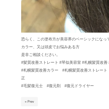
恐らく、この塗布方が美容界のベーシックになっ
カラー、又は頭皮でお悩みある方
是非ご相談ください。
#髪質改善ストレート #琴似美容室 #札幌髪質改善 
#札幌髪質改善カラー #札幌髪質改善ストレート 
正
#毛髪復元士 #復元剤 #復元ドライヤー
« Prev