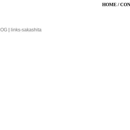
HOME
/
CO
LOG
|
links-sakashita