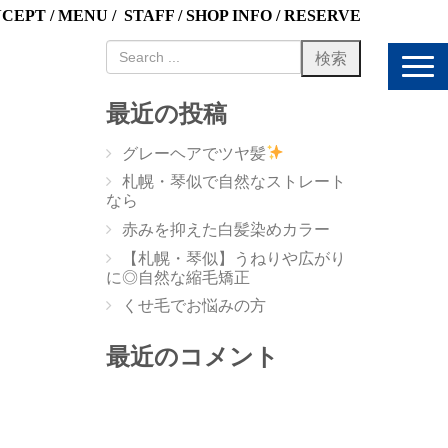
NCEPT
/
MENU
/
STAFF
/
SHOP INFO
/
RESERVE
N
a
v
最近の投稿
i
g
グレーヘアでツヤ髪
a
t
札幌・琴似で自然なストレート
i
なら
o
赤みを抑えた白髪染めカラー
n
【札幌・琴似】うねりや広がり
に◎自然な縮毛矯正
くせ毛でお悩みの方
最近のコメント