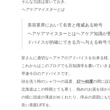
そんな冗談は置いておき。
ヘアケアマイスターとは
美容業界において名誉と権威ある称号
ヘアケアマイスターとはヘアケア知識が
ドバイスが的確にできる方へ与える称号です
皆さんに適切なヘアケアのアドバイスを出来る様
これからはこのブログでも豆知識等を書いていきます
早速今日のアドバイスです。
頭を洗う時のシャワーの温度、
37〜40度
の間に設
北海道はこの時期とても寒く、熱めのお湯を頭か
の様に頭皮の薄皮がめくれたり、痒みの原因にもなり
良い美髪LIFEを。