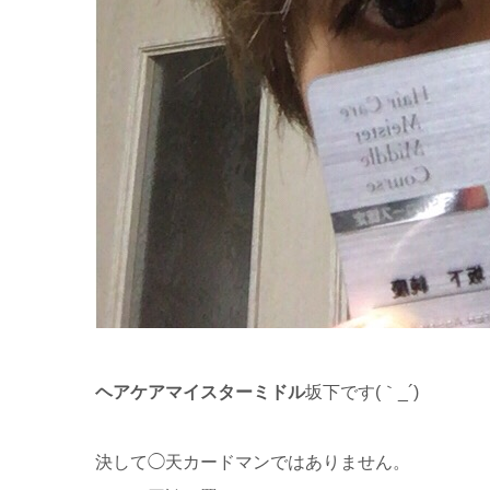
ヘアケアマイスターミドル
坂下です(｀_´)ゞ
決して◯天カードマンではありません。