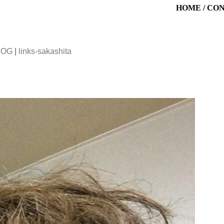
HOME
/
CO
LOG
|
links-sakashita