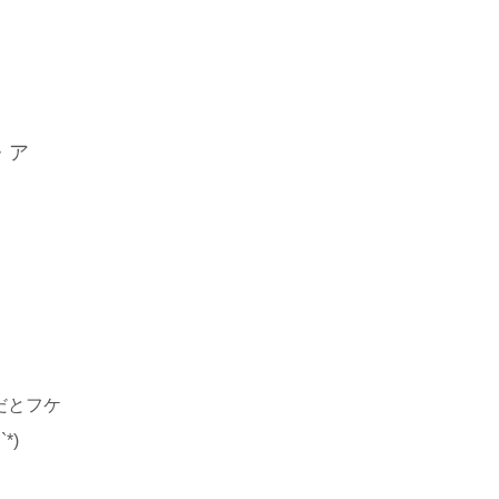
・ア
だとフケ
*)