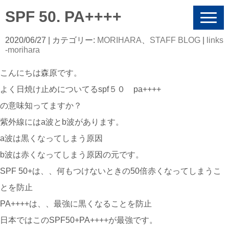
SPF 50. PA++++
N
a
v
2020/06/27
| カテゴリー:
MORIHARA
、
STAFF BLOG
|
links
i
-morihara
g
a
こんにちは森原です。
t
i
よく日焼け止めについてるspf５０ pa++++
o
n
の意味知ってますか？
紫外線にはa波とb波があります。
a波は黒くなってしまう原因
b波は赤くなってしまう原因の元です。
SPF 50+は、、何もつけないときの50倍赤くなってしまうこ
とを防止
PA++++は、、最強に黒くなることを防止
日本ではこのSPF50+PA++++が最強です。