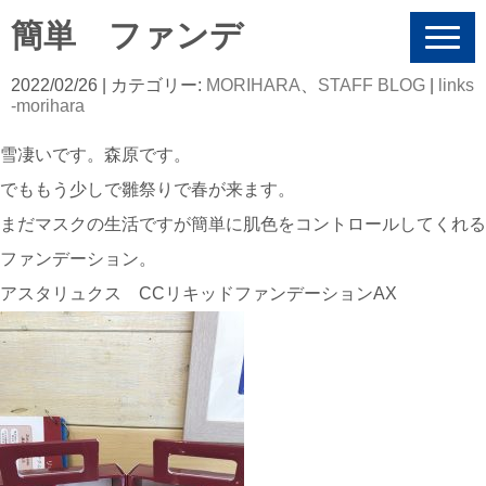
簡単 ファンデ
N
a
v
2022/02/26
| カテゴリー:
MORIHARA
、
STAFF BLOG
|
links
i
-morihara
g
a
雪凄いです。森原です。
t
i
でももう少しで雛祭りで春が来ます。
o
n
まだマスクの生活ですが簡単に肌色をコントロールしてくれる
ファンデーション。
アスタリュクス CCリキッドファンデーションAX