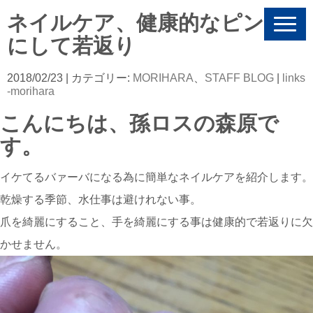
ネイルケア、健康的なピンク
N
a
にして若返り
v
i
g
2018/02/23
| カテゴリー:
MORIHARA
、
STAFF BLOG
|
links
a
-morihara
t
i
こんにちは、孫ロスの森原で
o
す。
n
イケてるバァーバになる為に簡単なネイルケアを紹介します。
乾燥する季節、水仕事は避けれない事。
爪を綺麗にすること、手を綺麗にする事は健康的で若返りに欠
かせません。