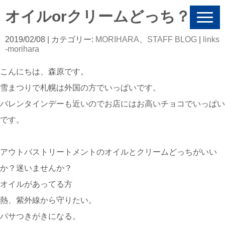
オイルorクリームどっち？
N
a
v
2019/02/08
| カテゴリー:
MORIHARA
、
STAFF BLOG
|
links
i
-morihara
g
a
こんにちは、森原です。
t
i
雪まつりで札幌は外国の方でいっぱいです。
o
n
バレンタインデーも近いのでお店にはお高いチョコでいっぱい
です。
アウトバストリートメントのオイルとクリームどっちがいい
か？迷いませんか？
オイルがあってる方
熱、紫外線から守りたい。
パサつきがきになる。