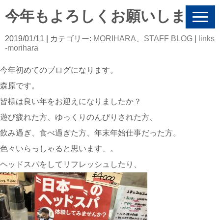
今年もよろしくお願いします
N
a
v
2019/01/11
| カテゴリー:
MORIHARA
、
STAFF BLOG
|
links
i
-morihara
g
a
今年初めてのブログになります。
t
i
森原です。
o
n
皆様は良い年をお迎えになりましたか？
遊び疲れた方、ゆっくりのんびりされた方、
飲み過ぎ、食べ過ぎた方、年末年始仕事だった方。
色々いらっしゃると思います、。
ヘッドスパをしてリフレッシュしたり、