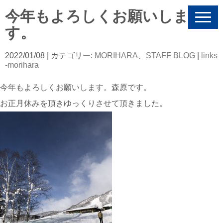
今年もよろしくお願いしま
N
a
す。
v
i
g
2022/01/08
| カテゴリー:
MORIHARA
、
STAFF BLOG
|
links
a
-morihara
t
i
今年もよろしくお願いします。森原です。
o
n
お正月休みを頂きゆっくりさせて頂きました。