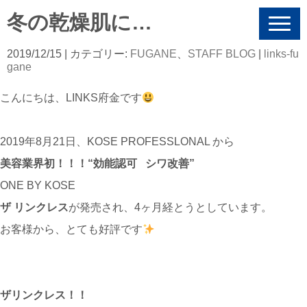
冬の乾燥肌に…
N
a
v
2019/12/15
| カテゴリー:
FUGANE
、
STAFF BLOG
|
links-fu
i
gane
g
a
こんにちは、LINKS府金です
t
i
o
n
2019年8月21日、KOSE PROFESSLONAL から
美容業界初！！！“効能認可 シワ改善”
ONE BY KOSE
ザ リンクレス
が発売され、4ヶ月経とうとしています。
お客様から、とても好評です
ザリンクレス！！