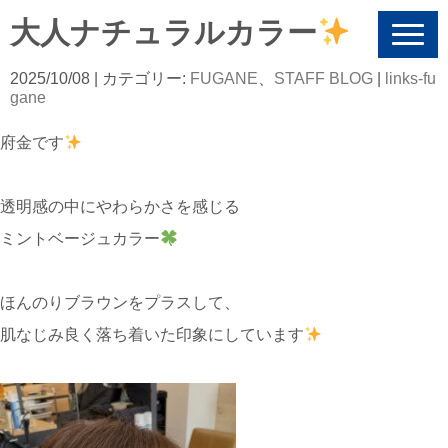
大人ナチュラルカラー
N
a
v
2025/10/08
| カテゴリー:
FUGANE
、
STAFF BLOG
|
links-fu
i
gane
g
a
府金です
t
i
o
n
透明感の中にやわらかさを感じる
ミントベージュカラー
ほんのりブラウンをプラスして、
肌なじみ良く落ち着いた印象にしています