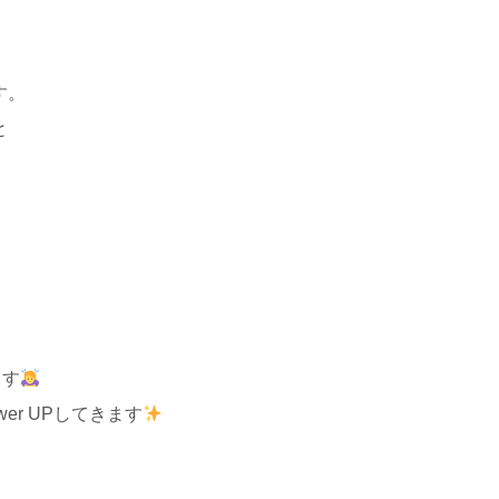
す。
と
ます
r UPしてきます