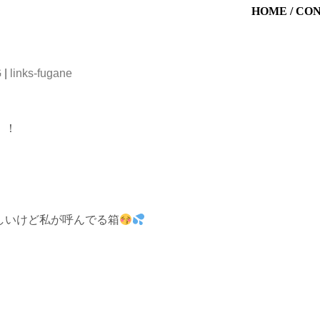
HOME
/
CO
G
|
links-fugane
！！
しいけど私が呼んでる箱