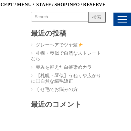
NCEPT
/
MENU
/
STAFF
/
SHOP INFO
/
RESERVE
N
a
v
最近の投稿
i
g
グレーヘアでツヤ髪
a
t
札幌・琴似で自然なストレート
i
なら
o
赤みを抑えた白髪染めカラー
n
【札幌・琴似】うねりや広がり
に◎自然な縮毛矯正
くせ毛でお悩みの方
最近のコメント