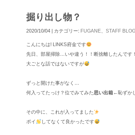
掘り出し物？
2020/10/04
| カテゴリー:
FUGANE
、
STAFF BLO
こんにちは! LINKS府金です
先日、部屋掃除…いや違う！！断捨離したんです
大ごとな話ではないですが
ずっと開けた事がなく…
何入ってたっけ？位でみてみた
思い出箱
←恥ずか
その中に、これが入ってました
ポイ
してなくて良かったです