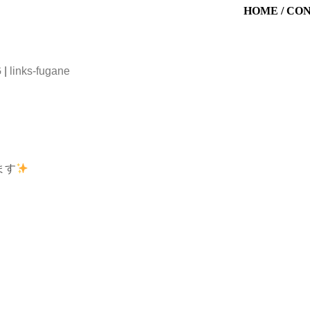
HOME
/
CO
G
|
links-fugane
ます