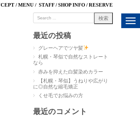
NCEPT
/
MENU
/
STAFF
/
SHOP INFO
/
RESERVE
N
a
v
最近の投稿
i
g
グレーヘアでツヤ髪
a
t
札幌・琴似で自然なストレート
i
なら
o
赤みを抑えた白髪染めカラー
n
【札幌・琴似】うねりや広がり
に◎自然な縮毛矯正
くせ毛でお悩みの方
最近のコメント